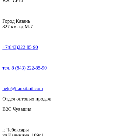
B2C Сети
Город Казань
827 км а.д М-7
+7(843)222-85-90
тел. 8 (843) 222-85-90
help@tranzit-oil.com
Отдел оптовых продаж
B2C Чувашия
г. Чебоксары
ул.Калинина, 109с1